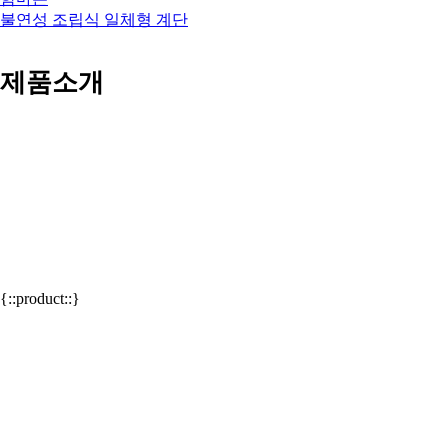
불연성 조립식 일체형 계단
제품소개
" 성실, 고품질, 품질경영을 경영이념으로 항상
최선을 다하겠습니다. "
{::product::}