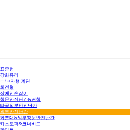
표준형
강화유리
ㄷ/ㅁ자형 계단
회전형
장애인손잡이
창문안전난간&연참
타공외부안전난간
외부안전난간
화분대&외부창문안전난간
카스토퍼&코너비드
함마톤