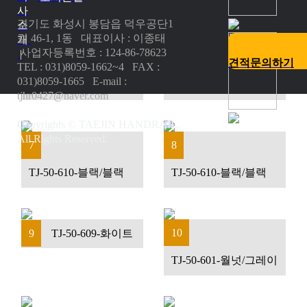
사
경기도 화성시 봉담읍 덕우공단1
소
길 46-1, 1동 대표이사 : 이종태
개
사업자등록번호 : 124-86-78623
|
5
6
견적문의하기
TEL : 031)8059-1662~4 FAX :
031)8059-1665 E-mail :
TJ-50-610-블랙/블랙
TJ-50-609-블랙/블랙
tjhr0427@naver.com
Copyrights © TAEJIN HANDRAIL.
All Rights Reserved.
7
8
TJ-50-610-블랙/블랙
TJ-50-610-블랙/블랙
10
9
TJ-50-609-화이트
TJ-50-601-월넛/그레이