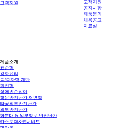
고객지원
고객지원
공지사항
제품문의
제품소개
채용공고
자료실
핸드레일 제조ㆍ시공 전문업체
제품소개
표준형
강화유리
ㄷ/ㅁ자형 계단
회전형
장애인손잡이
창문안전난간 & 연참
타공외부안전난간
외부안전난간
화분대 & 외부창문 안전난간
카스토퍼&코너비드
함마톤