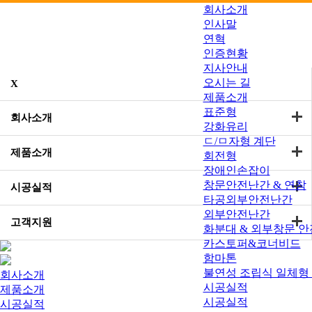
회사소개
인사말
연혁
인증현황
지사안내
오시는 길
X
제품소개
표준형
회사소개
강화유리
ㄷ/ㅁ자형 계단
제품소개
회전형
장애인손잡이
창문안전난간 & 연참
시공실적
타공외부안전난간
외부안전난간
고객지원
화분대 & 외부창문 
카스토퍼&코너비드
함마톤
불연성 조립식 일체형
회사소개
시공실적
제품소개
시공실적
시공실적