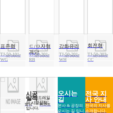
회전형
표준형
ㄷ/ㅁ자형
강화유리
계단
TJ-50-101-
TJ-50-301-
TJ-50-201-
TJ-50-303-
WG
RB
WH
CC
오시는
전국 지
시공
실적
태진핸드레일
길
사 안내
의 시공실적
빌딩
아파트
본사 & 공장의
전국의 지사를
입니다.
오시는 길 입니
소개합니다.