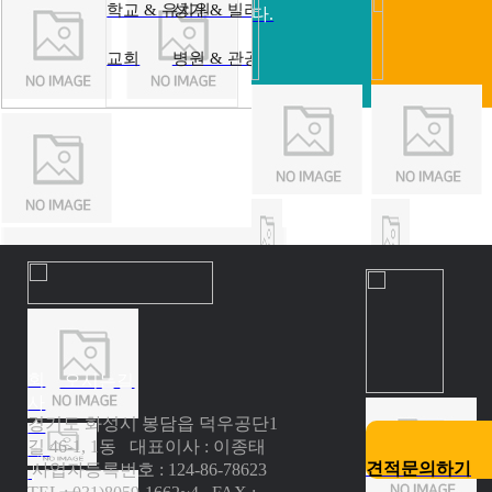
학교 & 유치원
상가 & 빌라
다.
교회
병원 & 관공서
회
오시는길
사
경기도 화성시 봉담읍 덕우공단1
소
길 46-1, 1동 대표이사 : 이종태
개
견적문의하기
사업자등록번호 : 124-86-78623
|