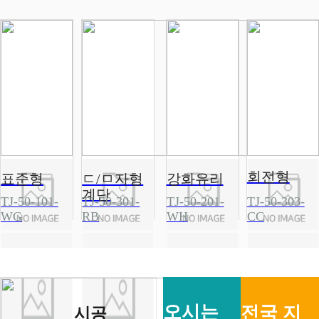
회전형
표준형
ㄷ/ㅁ자형
강화유리
계단
TJ-50-101-
TJ-50-301-
TJ-50-201-
TJ-50-303-
WG
RB
WH
CC
오시는
전국 지
시공