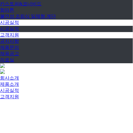
카스토퍼&코너비드
함마톤
불연성 조립식 일체형 계단
시공실적
시공실적
고객지원
공지사항
제품문의
채용공고
자료실
회사소개
제품소개
시공실적
고객지원