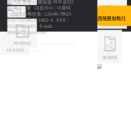
경기도 화성시 봉담읍 덕우공단1
소
길 46-1, 1동 대표이사 : 이종태
개
사업자등록번호 : 124-86-78623
|
견적문의하기
TEL : 031)8059-1662~4 FAX :
031)8059-1665 E-mail :
tjhr0427@naver.com
Copyrights © TAEJIN HANDRAIL.
All Rights Reserved.