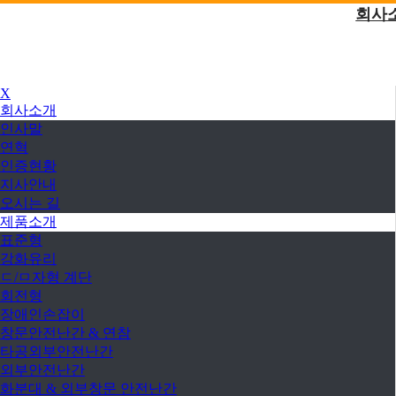
회사
X
회사소개
인사말
연혁
인증현황
지사안내
오시는 길
제품소개
표준형
강화유리
ㄷ/ㅁ자형 계단
회전형
장애인손잡이
창문안전난간 & 연참
타공외부안전난간
외부안전난간
화분대 & 외부창문 안전난간