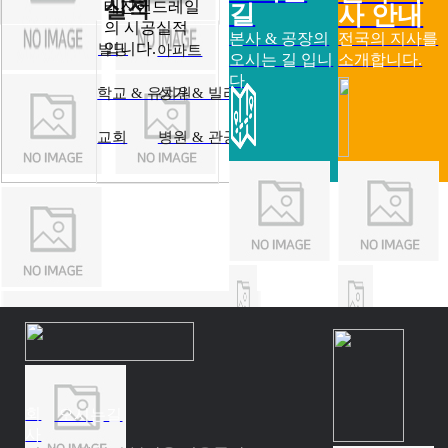
실적
태진핸드레일
길
사 안내
의 시공실적
본사 & 공장의
전국의 지사를
입니다.
빌딩
아파트
오시는 길 입니
소개합니다.
다.
학교 & 유치원
상가 & 빌라
교회
병원 & 관공서
회
오시는길
사